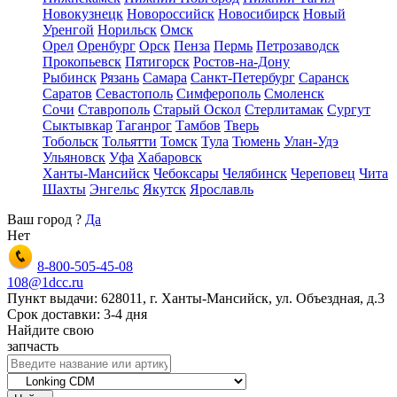
Новокузнецк
Новороссийск
Новосибирск
Новый
Уренгой
Норильск
Омск
Орел
Оренбург
Орск
Пенза
Пермь
Петрозаводск
Прокопьевск
Пятигорск
Ростов-на-Дону
Рыбинск
Рязань
Самара
Санкт-Петербург
Саранск
Саратов
Севастополь
Симферополь
Смоленск
Сочи
Ставрополь
Старый Оскол
Стерлитамак
Сургут
Сыктывкар
Таганрог
Тамбов
Тверь
Тобольск
Тольятти
Томск
Тула
Тюмень
Улан-Удэ
Ульяновск
Уфа
Хабаровск
Ханты-Мансийск
Чебоксары
Челябинск
Череповец
Чита
Шахты
Энгельс
Якутск
Ярославль
Ваш город
?
Да
Нет
8-800-505-45-08
108@1dcc.ru
Пункт выдачи: 628011, г. Ханты-Мансийск, ул. Объездная, д.3
Срок доставки: 3-4 дня
Найдите свою
запчасть