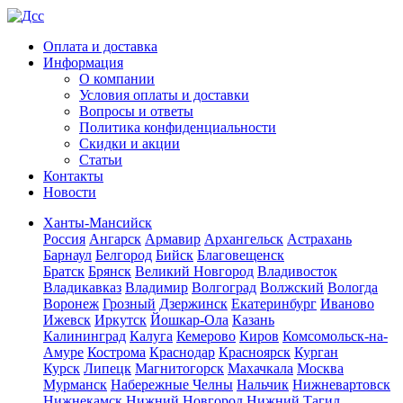
Оплата и доставка
Информация
О компании
Условия оплаты и доставки
Вопросы и ответы
Политика конфиденциальности
Скидки и акции
Статьи
Контакты
Новости
Ханты-Мансийск
Россия
Ангарск
Армавир
Архангельск
Астрахань
Барнаул
Белгород
Бийск
Благовещенск
Братск
Брянск
Великий Новгород
Владивосток
Владикавказ
Владимир
Волгоград
Волжский
Вологда
Воронеж
Грозный
Дзержинск
Екатеринбург
Иваново
Ижевск
Иркутск
Йошкар-Ола
Казань
Калининград
Калуга
Кемерово
Киров
Комсомольск-на-
Амуре
Кострома
Краснодар
Красноярск
Курган
Курск
Липецк
Магнитогорск
Махачкала
Москва
Мурманск
Набережные Челны
Нальчик
Нижневартовск
Нижнекамск
Нижний Новгород
Нижний Тагил