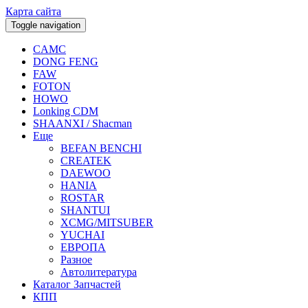
Карта сайта
Toggle navigation
CAMC
DONG FENG
FAW
FOTON
HOWO
Lonking CDM
SHAANXI / Shacman
Еще
BEFAN BENCHI
CREATEK
DAEWOO
HANIA
ROSTAR
SHANTUI
XCMG/MITSUBER
YUCHAI
ЕВРОПА
Разное
Aвтолитература
Каталог Запчастей
КПП