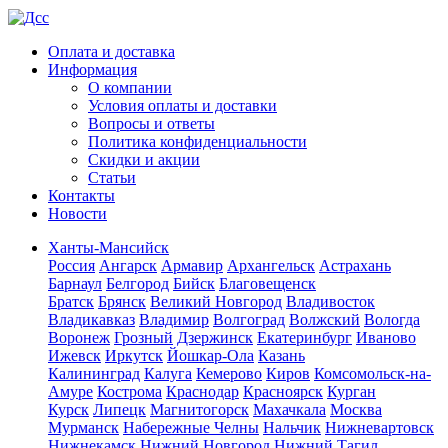
Оплата и доставка
Информация
О компании
Условия оплаты и доставки
Вопросы и ответы
Политика конфиденциальности
Скидки и акции
Статьи
Контакты
Новости
Ханты-Мансийск
Россия
Ангарск
Армавир
Архангельск
Астрахань
Барнаул
Белгород
Бийск
Благовещенск
Братск
Брянск
Великий Новгород
Владивосток
Владикавказ
Владимир
Волгоград
Волжский
Вологда
Воронеж
Грозный
Дзержинск
Екатеринбург
Иваново
Ижевск
Иркутск
Йошкар-Ола
Казань
Калининград
Калуга
Кемерово
Киров
Комсомольск-на-
Амуре
Кострома
Краснодар
Красноярск
Курган
Курск
Липецк
Магнитогорск
Махачкала
Москва
Мурманск
Набережные Челны
Нальчик
Нижневартовск
Нижнекамск
Нижний Новгород
Нижний Тагил