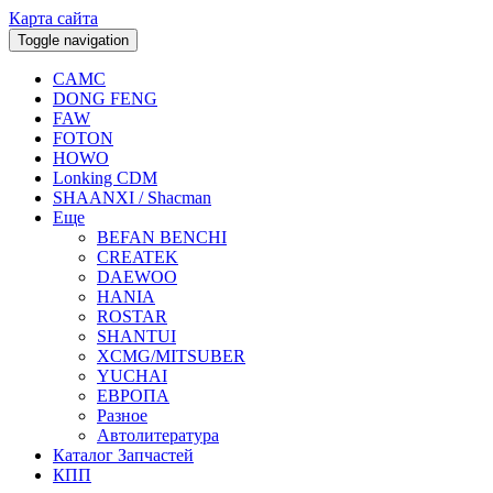
Карта сайта
Toggle navigation
CAMC
DONG FENG
FAW
FOTON
HOWO
Lonking CDM
SHAANXI / Shacman
Еще
BEFAN BENCHI
CREATEK
DAEWOO
HANIA
ROSTAR
SHANTUI
XCMG/MITSUBER
YUCHAI
ЕВРОПА
Разное
Aвтолитература
Каталог Запчастей
КПП