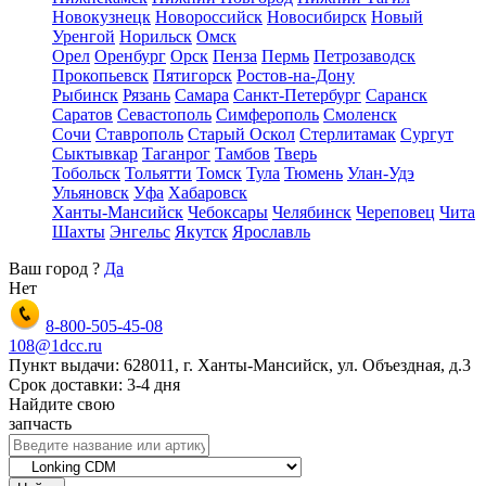
Новокузнецк
Новороссийск
Новосибирск
Новый
Уренгой
Норильск
Омск
Орел
Оренбург
Орск
Пенза
Пермь
Петрозаводск
Прокопьевск
Пятигорск
Ростов-на-Дону
Рыбинск
Рязань
Самара
Санкт-Петербург
Саранск
Саратов
Севастополь
Симферополь
Смоленск
Сочи
Ставрополь
Старый Оскол
Стерлитамак
Сургут
Сыктывкар
Таганрог
Тамбов
Тверь
Тобольск
Тольятти
Томск
Тула
Тюмень
Улан-Удэ
Ульяновск
Уфа
Хабаровск
Ханты-Мансийск
Чебоксары
Челябинск
Череповец
Чита
Шахты
Энгельс
Якутск
Ярославль
Ваш город
?
Да
Нет
8-800-505-45-08
108@1dcc.ru
Пункт выдачи: 628011, г. Ханты-Мансийск, ул. Объездная, д.3
Срок доставки: 3-4 дня
Найдите свою
запчасть