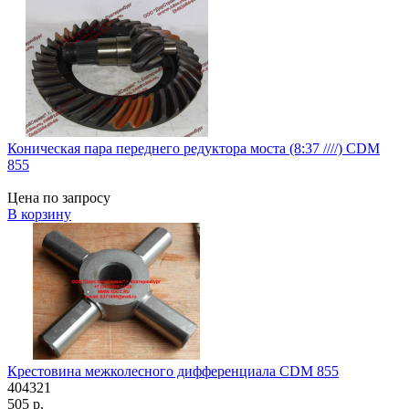
Коническая пара переднего редуктора моста (8:37 ////) CDM
855
Цена по запросу
В корзину
Крестовина межколесного дифференциала CDM 855
404321
505 р.