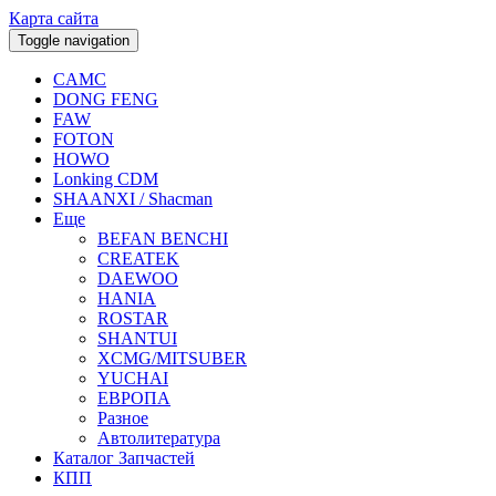
Карта сайта
Toggle navigation
CAMC
DONG FENG
FAW
FOTON
HOWO
Lonking CDM
SHAANXI / Shacman
Еще
BEFAN BENCHI
CREATEK
DAEWOO
HANIA
ROSTAR
SHANTUI
XCMG/MITSUBER
YUCHAI
ЕВРОПА
Разное
Aвтолитература
Каталог Запчастей
КПП