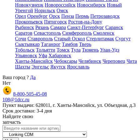
Новокузнецк
Новороссийск
Новосибирск
Новый
Уренгой
Норильск
Омск
Орел
Оренбург
Орск
Пенза
Пермь
Петрозаводск
Прокопьевск
Пятигорск
Ростов-на-Дону
Рыбинск
Рязань
Самара
Санкт-Петербург
Саранск
Саратов
Севастополь
Симферополь
Смоленск
Сочи
Ставрополь
Старый Оскол
Стерлитамак
Сургут
Сыктывкар
Таганрог
Тамбов
Тверь
Тобольск
Тольятти
Томск
Тула
Тюмень
Улан-Удэ
Ульяновск
Уфа
Хабаровск
Ханты-Мансийск
Чебоксары
Челябинск
Череповец
Чита
Шахты
Энгельс
Якутск
Ярославль
Ваш город
?
Да
Нет
8-800-505-45-08
108@1dcc.ru
Пункт выдачи: 628011, г. Ханты-Мансийск, ул. Объездная, д.3
Срок доставки: 3-4 дня
Найдите свою
запчасть