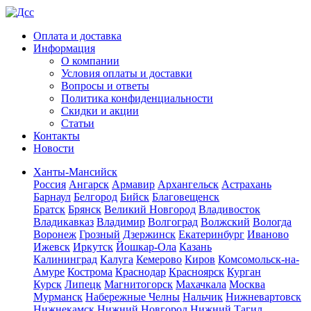
Оплата и доставка
Информация
О компании
Условия оплаты и доставки
Вопросы и ответы
Политика конфиденциальности
Скидки и акции
Статьи
Контакты
Новости
Ханты-Мансийск
Россия
Ангарск
Армавир
Архангельск
Астрахань
Барнаул
Белгород
Бийск
Благовещенск
Братск
Брянск
Великий Новгород
Владивосток
Владикавказ
Владимир
Волгоград
Волжский
Вологда
Воронеж
Грозный
Дзержинск
Екатеринбург
Иваново
Ижевск
Иркутск
Йошкар-Ола
Казань
Калининград
Калуга
Кемерово
Киров
Комсомольск-на-
Амуре
Кострома
Краснодар
Красноярск
Курган
Курск
Липецк
Магнитогорск
Махачкала
Москва
Мурманск
Набережные Челны
Нальчик
Нижневартовск
Нижнекамск
Нижний Новгород
Нижний Тагил