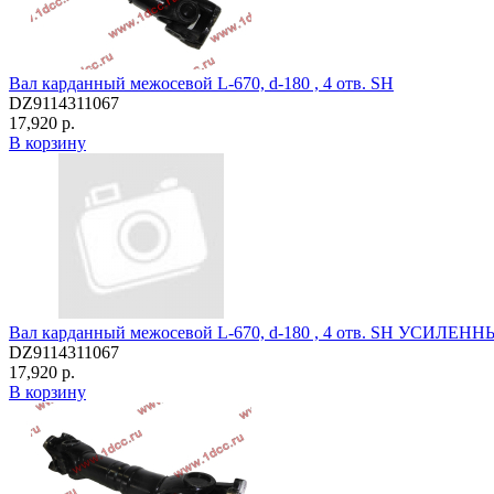
Вал карданный межосевой L-670, d-180 , 4 отв. SH
DZ9114311067
17,920 р.
В корзину
Вал карданный межосевой L-670, d-180 , 4 отв. SH УСИЛЕН
DZ9114311067
17,920 р.
В корзину