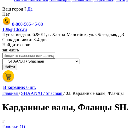
Ваш город
?
Да
Нет
8-800-505-45-08
108@1dcc.ru
Пункт выдачи: 628011, г. Ханты-Мансийск, ул. Объездная, д.3
Срок доставки: 3-4 дня
Найдите свою
запчасть
В корзине:
0 шт.
Главная
/
SHAANXI / Shacman
/
03. Карданные валы, Фланцы
Карданные валы, Фланцы 
Г
Головки (1)