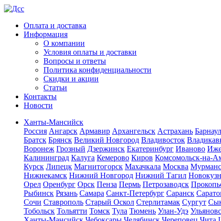
Оплата и доставка
Информация
О компании
Условия оплаты и доставки
Вопросы и ответы
Политика конфиденциальности
Скидки и акции
Статьи
Контакты
Новости
Ханты-Мансийск
Россия
Ангарск
Армавир
Архангельск
Астрахань
Барнау
Братск
Брянск
Великий Новгород
Владивосток
Владикав
Воронеж
Грозный
Дзержинск
Екатеринбург
Иваново
Иже
Калининград
Калуга
Кемерово
Киров
Комсомольск-на-А
Курск
Липецк
Магнитогорск
Махачкала
Москва
Мурман
Нижнекамск
Нижний Новгород
Нижний Тагил
Новокуз
Орел
Оренбург
Орск
Пенза
Пермь
Петрозаводск
Прокопь
Рыбинск
Рязань
Самара
Санкт-Петербург
Саранск
Сарато
Сочи
Ставрополь
Старый Оскол
Стерлитамак
Сургут
Сы
Тобольск
Тольятти
Томск
Тула
Тюмень
Улан-Удэ
Ульянов
Ханты-Мансийск
Чебоксары
Челябинск
Череповец
Чита