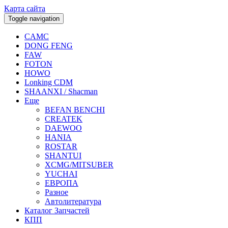
Карта сайта
Toggle navigation
CAMC
DONG FENG
FAW
FOTON
HOWO
Lonking CDM
SHAANXI / Shacman
Еще
BEFAN BENCHI
CREATEK
DAEWOO
HANIA
ROSTAR
SHANTUI
XCMG/MITSUBER
YUCHAI
ЕВРОПА
Разное
Aвтолитература
Каталог Запчастей
КПП