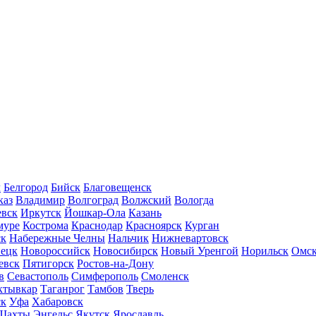
л
Белгород
Бийск
Благовещенск
каз
Владимир
Волгоград
Волжский
Вологда
вск
Иркутск
Йошкар-Ола
Казань
муре
Кострома
Краснодар
Красноярск
Курган
ск
Набережные Челны
Нальчик
Нижневартовск
нецк
Новороссийск
Новосибирск
Новый Уренгой
Норильск
Омс
евск
Пятигорск
Ростов-на-Дону
в
Севастополь
Симферополь
Смоленск
ктывкар
Таганрог
Тамбов
Тверь
ск
Уфа
Хабаровск
Шахты
Энгельс
Якутск
Ярославль