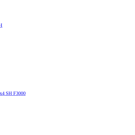
SH
8x4 SH F3000