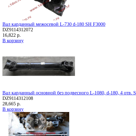
Вал карданный межосевой L-730 d-180 SH F3000
DZ9114312072
16,822 р.
В корзину
Вал карданный основной без подвесного L-1080, d-180, 4 отв. S
DZ9114312108
28,665 р.
В корзину