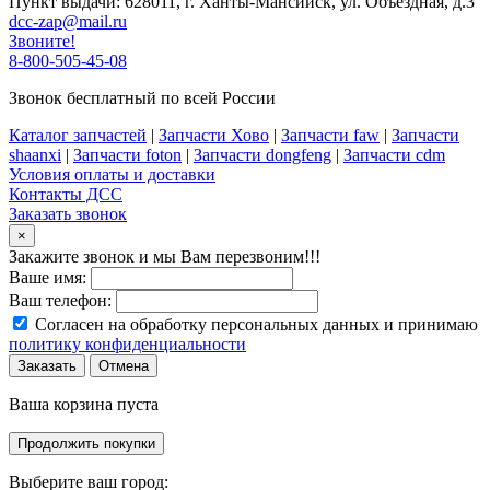
Пункт выдачи: 628011, г. Ханты-Мансийск, ул. Объездная, д.3
dcc-zap@mail.ru
Звоните!
8-800-505-45-08
Звонок бесплатный по всей России
Каталог запчастей
|
Запчасти Хово
|
Запчасти faw
|
Запчасти
shaanxi
|
Запчасти foton
|
Запчасти dongfeng
|
Запчасти cdm
Условия оплаты и доставки
Контакты ДСС
Заказать звонок
×
Закажите звонок и мы Вам перезвоним!!!
Ваше имя:
Ваш телефон:
Согласен на обработку персональных данных и принимаю
политику конфиденциальности
Заказать
Отмена
Ваша корзина пуста
Продолжить покупки
Выберите ваш город: