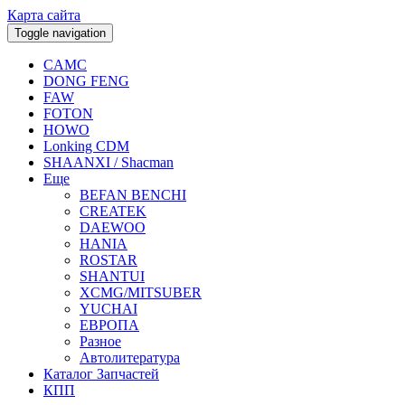
Карта сайта
Toggle navigation
CAMC
DONG FENG
FAW
FOTON
HOWO
Lonking CDM
SHAANXI / Shacman
Еще
BEFAN BENCHI
CREATEK
DAEWOO
HANIA
ROSTAR
SHANTUI
XCMG/MITSUBER
YUCHAI
ЕВРОПА
Разное
Aвтолитература
Каталог Запчастей
КПП