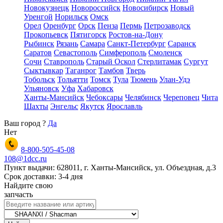
Новокузнецк
Новороссийск
Новосибирск
Новый
Уренгой
Норильск
Омск
Орел
Оренбург
Орск
Пенза
Пермь
Петрозаводск
Прокопьевск
Пятигорск
Ростов-на-Дону
Рыбинск
Рязань
Самара
Санкт-Петербург
Саранск
Саратов
Севастополь
Симферополь
Смоленск
Сочи
Ставрополь
Старый Оскол
Стерлитамак
Сургут
Сыктывкар
Таганрог
Тамбов
Тверь
Тобольск
Тольятти
Томск
Тула
Тюмень
Улан-Удэ
Ульяновск
Уфа
Хабаровск
Ханты-Мансийск
Чебоксары
Челябинск
Череповец
Чита
Шахты
Энгельс
Якутск
Ярославль
Ваш город
?
Да
Нет
8-800-505-45-08
108@1dcc.ru
Пункт выдачи: 628011, г. Ханты-Мансийск, ул. Объездная, д.3
Срок доставки: 3-4 дня
Найдите свою
запчасть