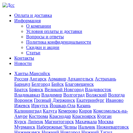
Оплата и доставка
Информация
О компании
Условия оплаты и доставки
Вопросы и ответы
Политика конфиденциальности
Скидки и акции
Статьи
Контакты
Новости
Ханты-Мансийск
Россия
Ангарск
Армавир
Архангельск
Астрахань
Барнаул
Белгород
Бийск
Благовещенск
Братск
Брянск
Великий Новгород
Владивосток
Владикавказ
Владимир
Волгоград
Волжский
Вологда
Воронеж
Грозный
Дзержинск
Екатеринбург
Иваново
Ижевск
Иркутск
Йошкар-Ола
Казань
Калининград
Калуга
Кемерово
Киров
Комсомольск-на-
Амуре
Кострома
Краснодар
Красноярск
Курган
Курск
Липецк
Магнитогорск
Махачкала
Москва
Мурманск
Набережные Челны
Нальчик
Нижневартовск
Нижнекамск
Нижний Новгород
Нижний Тагил