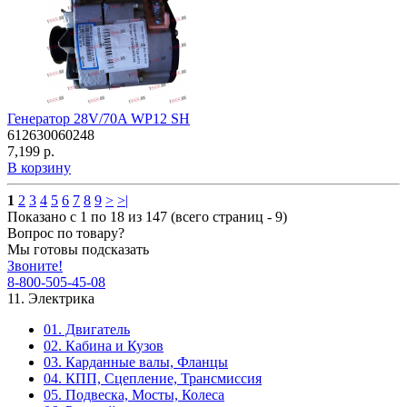
Генератор 28V/70A WP12 SH
612630060248
7,199 р.
В корзину
1
2
3
4
5
6
7
8
9
>
>|
Показано с 1 по 18 из 147 (всего страниц - 9)
Вопрос по товару?
Мы готовы подсказать
Звоните!
8-800-505-45-08
11. Электрика
01. Двигатель
02. Кабина и Кузов
03. Карданные валы, Фланцы
04. КПП, Сцепление, Трансмиссия
05. Подвеска, Мосты, Колеса