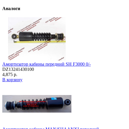
Аналоги
Амортизатор кабины передний SH F3000 0/-
DZ13241430100
4,875 р.
В корзину