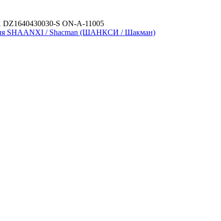
K
DZ1640430030-S
ON-A-11005
для SHAANXI / Shacman (ШАНКСИ / Шакман)