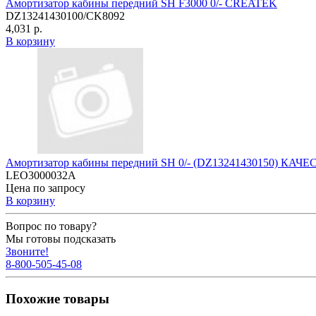
Амортизатор кабины передний SH F3000 0/- CREATEK
DZ13241430100/CK8092
4,031 р.
В корзину
Амортизатор кабины передний SH 0/- (DZ13241430150) КАЧ
LEO3000032A
Цена по запросу
В корзину
Вопрос по товару?
Мы готовы подсказать
Звоните!
8-800-505-45-08
Похожие товары