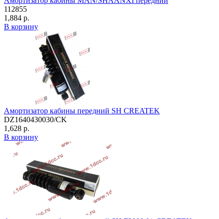
Амортизатор кабины MAN/SHAANXI передний
112855
1,884 р.
В корзину
Амортизатор кабины передний SH CREATEK
DZ1640430030/CK
1,628 р.
В корзину