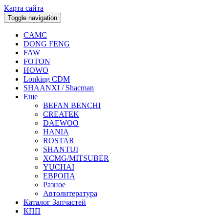
Карта сайта
Toggle navigation
CAMC
DONG FENG
FAW
FOTON
HOWO
Lonking CDM
SHAANXI / Shacman
Еще
BEFAN BENCHI
CREATEK
DAEWOO
HANIA
ROSTAR
SHANTUI
XCMG/MITSUBER
YUCHAI
ЕВРОПА
Разное
Aвтолитература
Каталог Запчастей
КПП