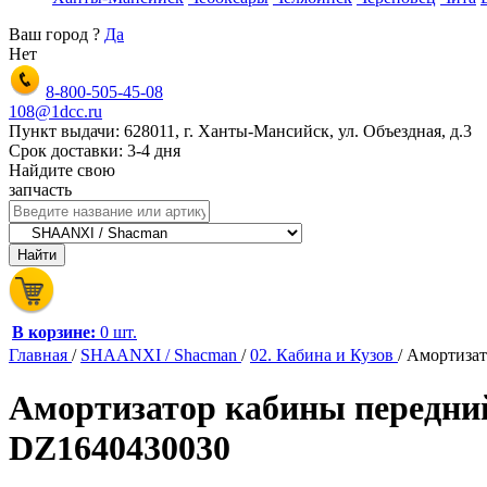
Ваш город
?
Да
Нет
8-800-505-45-08
108@1dcc.ru
Пункт выдачи: 628011, г. Ханты-Мансийск, ул. Объездная, д.3
Срок доставки: 3-4 дня
Найдите свою
запчасть
В корзине:
0 шт.
Главная
/
SHAANXI / Shacman
/
02. Кабина и Кузов
/
Амортизат
Амортизатор кабины передн
DZ1640430030