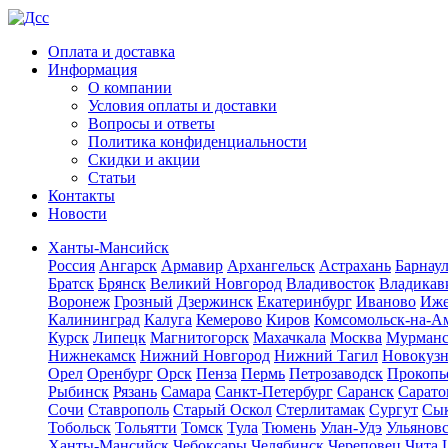
Оплата и доставка
Информация
О компании
Условия оплаты и доставки
Вопросы и ответы
Политика конфиденциальности
Скидки и акции
Статьи
Контакты
Новости
Ханты-Мансийск
Россия
Ангарск
Армавир
Архангельск
Астрахань
Барнау
Братск
Брянск
Великий Новгород
Владивосток
Владикав
Воронеж
Грозный
Дзержинск
Екатеринбург
Иваново
Иже
Калининград
Калуга
Кемерово
Киров
Комсомольск-на-А
Курск
Липецк
Магнитогорск
Махачкала
Москва
Мурман
Нижнекамск
Нижний Новгород
Нижний Тагил
Новокуз
Орел
Оренбург
Орск
Пенза
Пермь
Петрозаводск
Прокопь
Рыбинск
Рязань
Самара
Санкт-Петербург
Саранск
Сарато
Сочи
Ставрополь
Старый Оскол
Стерлитамак
Сургут
Сы
Тобольск
Тольятти
Томск
Тула
Тюмень
Улан-Удэ
Ульянов
Ханты-Мансийск
Чебоксары
Челябинск
Череповец
Чита