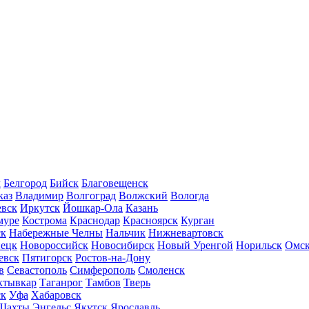
л
Белгород
Бийск
Благовещенск
каз
Владимир
Волгоград
Волжский
Вологда
вск
Иркутск
Йошкар-Ола
Казань
муре
Кострома
Краснодар
Красноярск
Курган
ск
Набережные Челны
Нальчик
Нижневартовск
нецк
Новороссийск
Новосибирск
Новый Уренгой
Норильск
Омс
евск
Пятигорск
Ростов-на-Дону
в
Севастополь
Симферополь
Смоленск
ктывкар
Таганрог
Тамбов
Тверь
ск
Уфа
Хабаровск
Шахты
Энгельс
Якутск
Ярославль