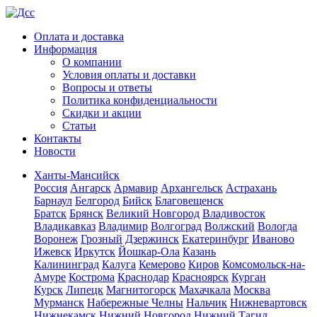
Оплата и доставка
Информация
О компании
Условия оплаты и доставки
Вопросы и ответы
Политика конфиденциальности
Скидки и акции
Статьи
Контакты
Новости
Ханты-Мансийск
Россия
Ангарск
Армавир
Архангельск
Астрахань
Барнаул
Белгород
Бийск
Благовещенск
Братск
Брянск
Великий Новгород
Владивосток
Владикавказ
Владимир
Волгоград
Волжский
Вологда
Воронеж
Грозный
Дзержинск
Екатеринбург
Иваново
Ижевск
Иркутск
Йошкар-Ола
Казань
Калининград
Калуга
Кемерово
Киров
Комсомольск-на-
Амуре
Кострома
Краснодар
Красноярск
Курган
Курск
Липецк
Магнитогорск
Махачкала
Москва
Мурманск
Набережные Челны
Нальчик
Нижневартовск
Нижнекамск
Нижний Новгород
Нижний Тагил