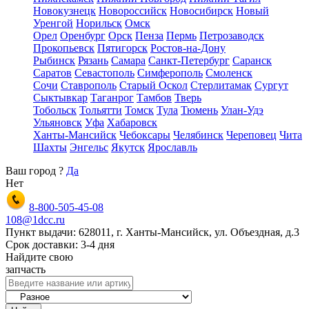
Новокузнецк
Новороссийск
Новосибирск
Новый
Уренгой
Норильск
Омск
Орел
Оренбург
Орск
Пенза
Пермь
Петрозаводск
Прокопьевск
Пятигорск
Ростов-на-Дону
Рыбинск
Рязань
Самара
Санкт-Петербург
Саранск
Саратов
Севастополь
Симферополь
Смоленск
Сочи
Ставрополь
Старый Оскол
Стерлитамак
Сургут
Сыктывкар
Таганрог
Тамбов
Тверь
Тобольск
Тольятти
Томск
Тула
Тюмень
Улан-Удэ
Ульяновск
Уфа
Хабаровск
Ханты-Мансийск
Чебоксары
Челябинск
Череповец
Чита
Шахты
Энгельс
Якутск
Ярославль
Ваш город
?
Да
Нет
8-800-505-45-08
108@1dcc.ru
Пункт выдачи: 628011, г. Ханты-Мансийск, ул. Объездная, д.3
Срок доставки: 3-4 дня
Найдите свою
запчасть