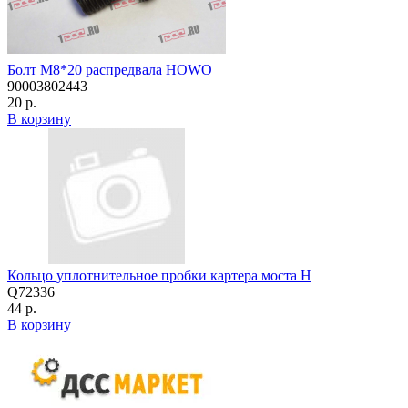
Болт М8*20 распредвала HOWO
90003802443
20 р.
В корзину
Кольцо уплотнительное пробки картера моста H
Q72336
44 р.
В корзину