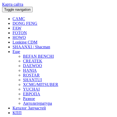
Карта сайта
Toggle navigation
CAMC
DONG FENG
FAW
FOTON
HOWO
Lonking CDM
SHAANXI / Shacman
Еще
BEFAN BENCHI
CREATEK
DAEWOO
HANIA
ROSTAR
SHANTUI
XCMG/MITSUBER
YUCHAI
ЕВРОПА
Разное
Aвтолитература
Каталог Запчастей
КПП