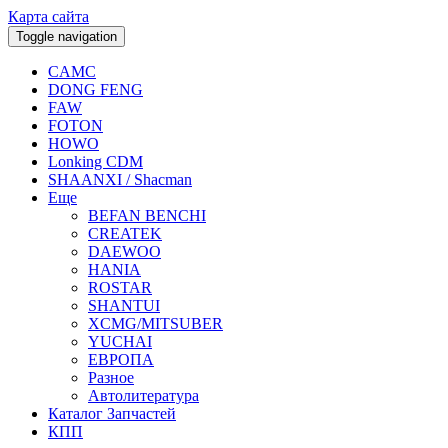
Карта сайта
Toggle navigation
CAMC
DONG FENG
FAW
FOTON
HOWO
Lonking CDM
SHAANXI / Shacman
Еще
BEFAN BENCHI
CREATEK
DAEWOO
HANIA
ROSTAR
SHANTUI
XCMG/MITSUBER
YUCHAI
ЕВРОПА
Разное
Aвтолитература
Каталог Запчастей
КПП