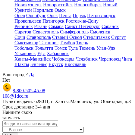
Новокузнецк
Новороссийск
Новосибирск
Новый
Уренгой
Норильск
Омск
Орел
Оренбург
Орск
Пенза
Пермь
Петрозаводск
Прокопьевск
Пятигорск
Ростов-на-Дону
Рыбинск
Рязань
Самара
Санкт-Петербург
Саранск
Саратов
Севастополь
Симферополь
Смоленск
Сочи
Ставрополь
Старый Оскол
Стерлитамак
Сургут
Сыктывкар
Таганрог
Тамбов
Тверь
Тобольск
Тольятти
Томск
Тула
Тюмень
Улан-Удэ
Ульяновск
Уфа
Хабаровск
Ханты-Мансийск
Чебоксары
Челябинск
Череповец
Чита
Шахты
Энгельс
Якутск
Ярославль
Ваш город
?
Да
Нет
8-800-505-45-08
108@1dcc.ru
Пункт выдачи: 628011, г. Ханты-Мансийск, ул. Объездная, д.3
Срок доставки: 3-4 дня
Найдите свою
запчасть