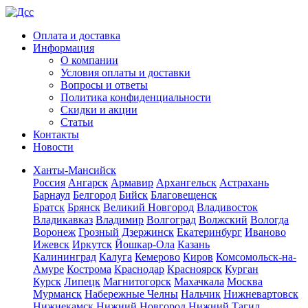
Оплата и доставка
Информация
О компании
Условия оплаты и доставки
Вопросы и ответы
Политика конфиденциальности
Скидки и акции
Статьи
Контакты
Новости
Ханты-Мансийск
Россия
Ангарск
Армавир
Архангельск
Астрахань
Барнаул
Белгород
Бийск
Благовещенск
Братск
Брянск
Великий Новгород
Владивосток
Владикавказ
Владимир
Волгоград
Волжский
Вологда
Воронеж
Грозный
Дзержинск
Екатеринбург
Иваново
Ижевск
Иркутск
Йошкар-Ола
Казань
Калининград
Калуга
Кемерово
Киров
Комсомольск-на-
Амуре
Кострома
Краснодар
Красноярск
Курган
Курск
Липецк
Магнитогорск
Махачкала
Москва
Мурманск
Набережные Челны
Нальчик
Нижневартовск
Нижнекамск
Нижний Новгород
Нижний Тагил