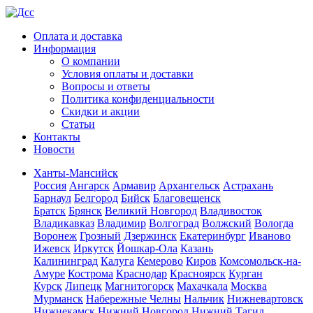
Оплата и доставка
Информация
О компании
Условия оплаты и доставки
Вопросы и ответы
Политика конфиденциальности
Скидки и акции
Статьи
Контакты
Новости
Ханты-Мансийск
Россия
Ангарск
Армавир
Архангельск
Астрахань
Барнаул
Белгород
Бийск
Благовещенск
Братск
Брянск
Великий Новгород
Владивосток
Владикавказ
Владимир
Волгоград
Волжский
Вологда
Воронеж
Грозный
Дзержинск
Екатеринбург
Иваново
Ижевск
Иркутск
Йошкар-Ола
Казань
Калининград
Калуга
Кемерово
Киров
Комсомольск-на-
Амуре
Кострома
Краснодар
Красноярск
Курган
Курск
Липецк
Магнитогорск
Махачкала
Москва
Мурманск
Набережные Челны
Нальчик
Нижневартовск
Нижнекамск
Нижний Новгород
Нижний Тагил