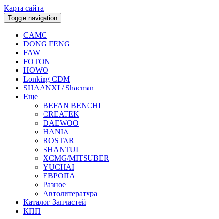
Карта сайта
Toggle navigation
CAMC
DONG FENG
FAW
FOTON
HOWO
Lonking CDM
SHAANXI / Shacman
Еще
BEFAN BENCHI
CREATEK
DAEWOO
HANIA
ROSTAR
SHANTUI
XCMG/MITSUBER
YUCHAI
ЕВРОПА
Разное
Aвтолитература
Каталог Запчастей
КПП