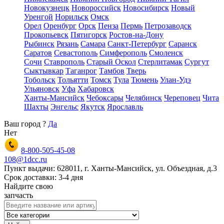
Новокузнецк
Новороссийск
Новосибирск
Новый
Уренгой
Норильск
Омск
Орел
Оренбург
Орск
Пенза
Пермь
Петрозаводск
Прокопьевск
Пятигорск
Ростов-на-Дону
Рыбинск
Рязань
Самара
Санкт-Петербург
Саранск
Саратов
Севастополь
Симферополь
Смоленск
Сочи
Ставрополь
Старый Оскол
Стерлитамак
Сургут
Сыктывкар
Таганрог
Тамбов
Тверь
Тобольск
Тольятти
Томск
Тула
Тюмень
Улан-Удэ
Ульяновск
Уфа
Хабаровск
Ханты-Мансийск
Чебоксары
Челябинск
Череповец
Чита
Шахты
Энгельс
Якутск
Ярославль
Ваш город
?
Да
Нет
8-800-505-45-08
108@1dcc.ru
Пункт выдачи: 628011, г. Ханты-Мансийск, ул. Объездная, д.3
Срок доставки: 3-4 дня
Найдите свою
запчасть