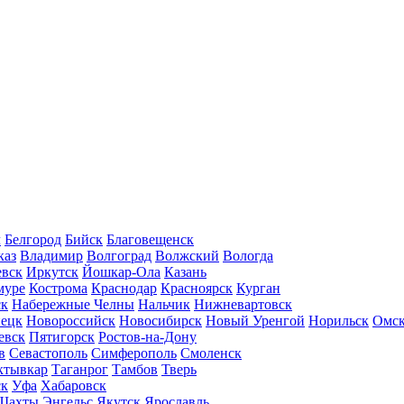
л
Белгород
Бийск
Благовещенск
каз
Владимир
Волгоград
Волжский
Вологда
вск
Иркутск
Йошкар-Ола
Казань
муре
Кострома
Краснодар
Красноярск
Курган
ск
Набережные Челны
Нальчик
Нижневартовск
нецк
Новороссийск
Новосибирск
Новый Уренгой
Норильск
Омс
евск
Пятигорск
Ростов-на-Дону
в
Севастополь
Симферополь
Смоленск
ктывкар
Таганрог
Тамбов
Тверь
ск
Уфа
Хабаровск
Шахты
Энгельс
Якутск
Ярославль