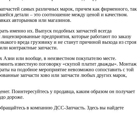
апчастей самых различных марок, причем как фирменного, так
шейся детали – это соотношение между ценой и качеством.
авках авторынков или магазинов.
ирать именно их. Выпуск подобных запчастей всегда
я лицензированные предприятия, которые работают по заказу
какого вреда грузовику и не станут причиной выхода из строя
или контрактные запчасти.
х Азии или вообще, в неизвестном покупателю месте.
помнить известную поговорку «скупой платит дважды». Монтаж
траты на подобное мероприятие невозможно сопоставить с той
рованные запчасти хово или запчасти любых других марок,
енег. Поинтересуйтесь у продавца, каким образом он получает
здо дороже.
 обращайтесь в компанию ДСС-Запчасть. Здесь вы найдете