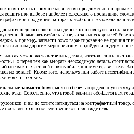
ожно встретить огромное количество предложений по продаже з
тся решить при выборе наиболее подходящего поставщика сломав
контрафактной продукции, которая в изобилии разложена на прил
т достаточно дорого, эксперты единогласно советуют всегда выб
и купленный вами автомобиль. Изредка за выпуск деталей берутс
арки. К примеру, запчасти howo гарантированно не причинят ни
ажется слишком дорогим мероприятием, подойдут и подержанные 
рынках можно часто встретить детали, изготовленные в страна
ости. Но перед тем как выбрать необходимую деталь, стоит вс
иболее важных деталей в автомобиле, к примеру, двигателя. За
ешевых деталей. Кроме того, используя при работе несертифици
ски новый грузовик.
игинальные
запчасти howo
, можно сберечь определенную сумму д
ские руки. Естественно, что второй вариант обойдется вам гора
 грузовиков, и вы не хотите наткнуться на контрафактный товар,
ые поставляются непосредственно от производителя.