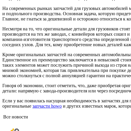
На современных рынках запчастей для грузовых автомобилей м
и подпольного производства. Основная задача, которую приде
Главное, не гнаться за дешевизной и осторожно относиться к 
Несмотря на то, что оригинальные детали для грузовиков стоя
производится на тех же заводах, с конвейеров которых сошел 
компании-изготовителя транспортного средства определенной м
соседних узлов. Для тех, кому приобретение новых деталей к
Кроме оригинальных запчастей на современных автомобильных 
Единственное их преимущество заключается в невысокой стоим
таких элементов может послужить причиной выхода из строя на
мнимой экономией, которая так привлекательна при покупке д
можно столкнуться с полной аннуляцией гарантии на практиче
Говоря об экономии, стоит отметить, что, даже приобретая ор
детали: напрямую с завода-производителя или через посредниче
Если у вас появилась насущная необходимость в запчастях для
оригинальные
запчасти howo
и других известных марок, котор
Все новости