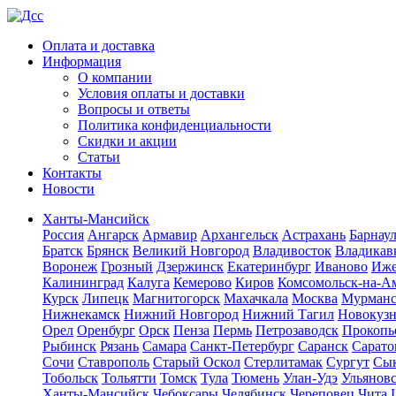
Оплата и доставка
Информация
О компании
Условия оплаты и доставки
Вопросы и ответы
Политика конфиденциальности
Скидки и акции
Статьи
Контакты
Новости
Ханты-Мансийск
Россия
Ангарск
Армавир
Архангельск
Астрахань
Барнау
Братск
Брянск
Великий Новгород
Владивосток
Владикав
Воронеж
Грозный
Дзержинск
Екатеринбург
Иваново
Иже
Калининград
Калуга
Кемерово
Киров
Комсомольск-на-А
Курск
Липецк
Магнитогорск
Махачкала
Москва
Мурман
Нижнекамск
Нижний Новгород
Нижний Тагил
Новокуз
Орел
Оренбург
Орск
Пенза
Пермь
Петрозаводск
Прокопь
Рыбинск
Рязань
Самара
Санкт-Петербург
Саранск
Сарато
Сочи
Ставрополь
Старый Оскол
Стерлитамак
Сургут
Сы
Тобольск
Тольятти
Томск
Тула
Тюмень
Улан-Удэ
Ульянов
Ханты-Мансийск
Чебоксары
Челябинск
Череповец
Чита