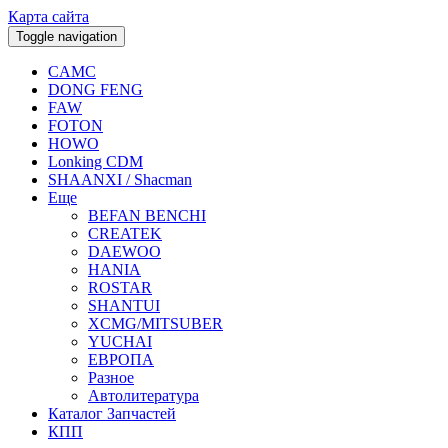
Карта сайта
Toggle navigation
CAMC
DONG FENG
FAW
FOTON
HOWO
Lonking CDM
SHAANXI / Shacman
Еще
BEFAN BENCHI
CREATEK
DAEWOO
HANIA
ROSTAR
SHANTUI
XCMG/MITSUBER
YUCHAI
ЕВРОПА
Разное
Aвтолитература
Каталог Запчастей
КПП