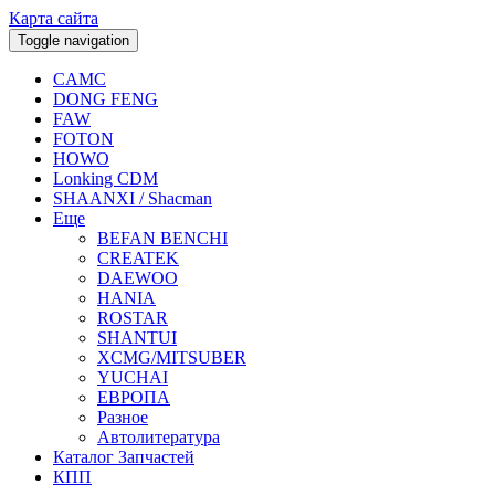
Карта сайта
Toggle navigation
CAMC
DONG FENG
FAW
FOTON
HOWO
Lonking CDM
SHAANXI / Shacman
Еще
BEFAN BENCHI
CREATEK
DAEWOO
HANIA
ROSTAR
SHANTUI
XCMG/MITSUBER
YUCHAI
ЕВРОПА
Разное
Aвтолитература
Каталог Запчастей
КПП