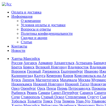
Оплата и доставка
Информация
О компании
Условия оплаты и доставки
Вопросы и ответы
Политика конфиденциальности
Скидки и акции
Статьи
Контакты
Новости
Ханты-Мансийск
Россия
Ангарск
Армавир
Архангельск
Астрахань
Барнау
Братск
Брянск
Великий Новгород
Владивосток
Владикав
Воронеж
Грозный
Дзержинск
Екатеринбург
Иваново
Иже
Калининград
Калуга
Кемерово
Киров
Комсомольск-на-А
Курск
Липецк
Магнитогорск
Махачкала
Москва
Мурман
Нижнекамск
Нижний Новгород
Нижний Тагил
Новокуз
Орел
Оренбург
Орск
Пенза
Пермь
Петрозаводск
Прокопь
Рыбинск
Рязань
Самара
Санкт-Петербург
Саранск
Сарато
Сочи
Ставрополь
Старый Оскол
Стерлитамак
Сургут
Сы
Тобольск
Тольятти
Томск
Тула
Тюмень
Улан-Удэ
Ульянов
Ханты-Мансийск
Чебоксары
Челябинск
Череповец
Чита