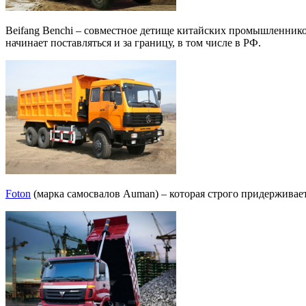
Beifang Benchi – совместное детище китайских промышленнико
начинает поставляться и за границу, в том числе в РФ.
Foton
(марка самосвалов Auman) – которая строго придерживае