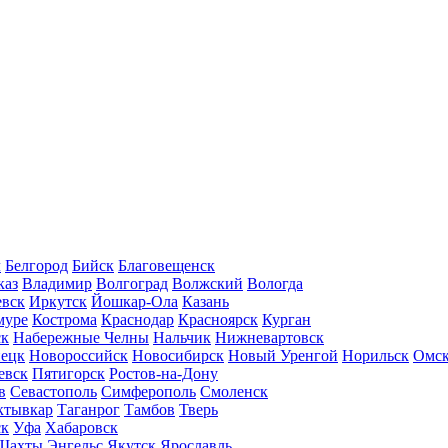
л
Белгород
Бийск
Благовещенск
каз
Владимир
Волгоград
Волжский
Вологда
вск
Иркутск
Йошкар-Ола
Казань
муре
Кострома
Краснодар
Красноярск
Курган
ск
Набережные Челны
Нальчик
Нижневартовск
нецк
Новороссийск
Новосибирск
Новый Уренгой
Норильск
Омс
евск
Пятигорск
Ростов-на-Дону
в
Севастополь
Симферополь
Смоленск
ктывкар
Таганрог
Тамбов
Тверь
ск
Уфа
Хабаровск
Шахты
Энгельс
Якутск
Ярославль