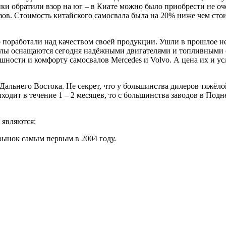
ики обратили взор на юг – в Киате можно было приобрести не о
зов. Стоимость китайского самосвала была на 20% ниже чем ст
о поработали над качеством своей продукции. Ушли в прошлое 
лы оснащаются сегодня надёжными двигателями и топливными си
шности и комфорту самосвалов Mercedes и Volvo. А цена их и 
Дальнего Востока. Не секрет, что у большинства дилеров тяжёл
одит в течение 1 – 2 месяцев, то с большинства заводов в Подн
 являются:
рынок самым первым в 2004 году.