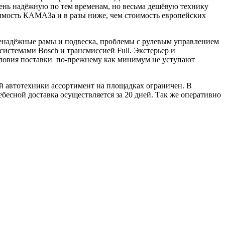
чень надёжную по тем временам, но весьма дешёвую технику
оимость КАМАЗа и в разы ниже, чем стоимость европейских
ненадёжные рамы и подвеска, проблемы с рулевым управлением
стемами Bosch и трансмиссией Full. Экстерьер и
условия поставки по-прежнему как минимум не уступают
ой автотехники ассортимент на площадках ограничен. В
ебесной доставка осуществляется за 20 дней. Так же оперативно