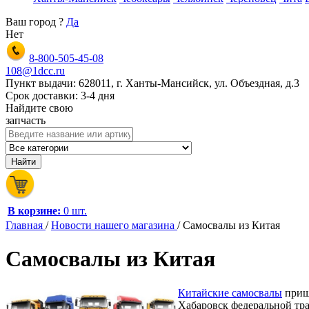
Ваш город
?
Да
Нет
8-800-505-45-08
108@1dcc.ru
Пункт выдачи: 628011, г. Ханты-Мансийск, ул. Объездная, д.3
Срок доставки: 3-4 дня
Найдите свою
запчасть
В корзине:
0 шт.
Главная
/
Новости нашего магазина
/
Самосвалы из Китая
Самосвалы из Китая
Китайские самосвалы
пришл
Хабаровск федеральной тра