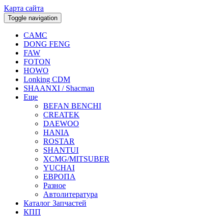
Карта сайта
Toggle navigation
CAMC
DONG FENG
FAW
FOTON
HOWO
Lonking CDM
SHAANXI / Shacman
Еще
BEFAN BENCHI
CREATEK
DAEWOO
HANIA
ROSTAR
SHANTUI
XCMG/MITSUBER
YUCHAI
ЕВРОПА
Разное
Aвтолитература
Каталог Запчастей
КПП