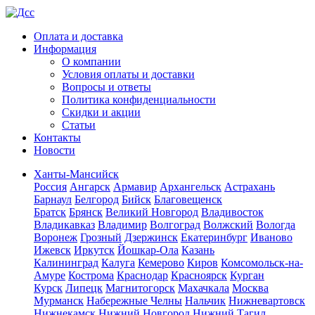
Оплата и доставка
Информация
О компании
Условия оплаты и доставки
Вопросы и ответы
Политика конфиденциальности
Скидки и акции
Статьи
Контакты
Новости
Ханты-Мансийск
Россия
Ангарск
Армавир
Архангельск
Астрахань
Барнаул
Белгород
Бийск
Благовещенск
Братск
Брянск
Великий Новгород
Владивосток
Владикавказ
Владимир
Волгоград
Волжский
Вологда
Воронеж
Грозный
Дзержинск
Екатеринбург
Иваново
Ижевск
Иркутск
Йошкар-Ола
Казань
Калининград
Калуга
Кемерово
Киров
Комсомольск-на-
Амуре
Кострома
Краснодар
Красноярск
Курган
Курск
Липецк
Магнитогорск
Махачкала
Москва
Мурманск
Набережные Челны
Нальчик
Нижневартовск
Нижнекамск
Нижний Новгород
Нижний Тагил