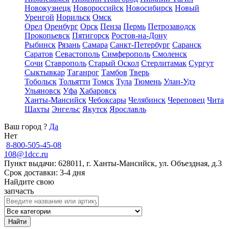
Новокузнецк
Новороссийск
Новосибирск
Новый
Уренгой
Норильск
Омск
Орел
Оренбург
Орск
Пенза
Пермь
Петрозаводск
Прокопьевск
Пятигорск
Ростов-на-Дону
Рыбинск
Рязань
Самара
Санкт-Петербург
Саранск
Саратов
Севастополь
Симферополь
Смоленск
Сочи
Ставрополь
Старый Оскол
Стерлитамак
Сургут
Сыктывкар
Таганрог
Тамбов
Тверь
Тобольск
Тольятти
Томск
Тула
Тюмень
Улан-Удэ
Ульяновск
Уфа
Хабаровск
Ханты-Мансийск
Чебоксары
Челябинск
Череповец
Чита
Шахты
Энгельс
Якутск
Ярославль
Ваш город
?
Да
Нет
8-800-505-45-08
108@1dcc.ru
Пункт выдачи: 628011, г. Ханты-Мансийск, ул. Объездная, д.3
Срок доставки: 3-4 дня
Найдите свою
запчасть