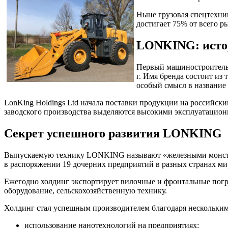
Ныне грузовая спецтехни
достигает 75% от всего р
LONKING: истор
Первый машиностроительн
г. Имя бренда состоит из
особый смысл в название 
LonKing Holdings Ltd начала поставки продукции на российск
заводского производства выделяются высокими эксплуатацион
Секрет успешного развития LONKING
Выпускаемую технику LONKING называют «железными монстр
в распоряжении 19 дочерних предприятий в разных странах ми
Ежегодно холдинг экспортирует вилочные и фронтальные погру
оборудование, сельскохозяйственную технику.
Холдинг стал успешным производителем благодаря нескольки
использование нанотехнологий на предприятиях;