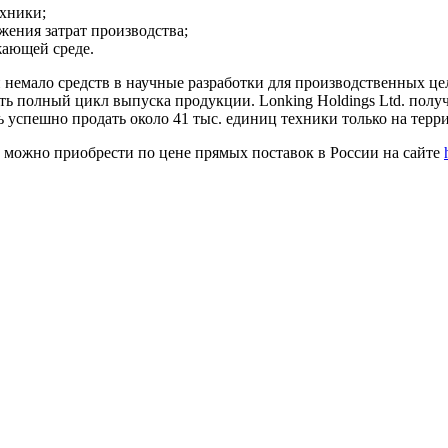
ехники;
ения затрат производства;
жающей среде.
емало средств в научные разработки для производственных цел
ь полный цикл выпуска продукции. Lonking Holdings Ltd. полу
сь успешно продать около 41 тыс. единиц техники только на тер
е можно приобрести по цене прямых поставок в России на сайте