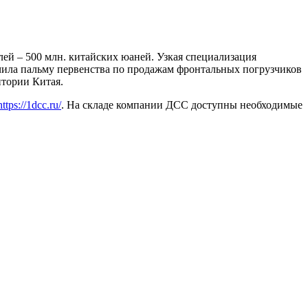
ей – 500 млн. китайских юаней. Узкая специализация
чила пальму первенства по продажам фронтальных погрузчиков
ритории Китая.
https://1dcc.ru/
. На складе компании ДСС доступны необходимые