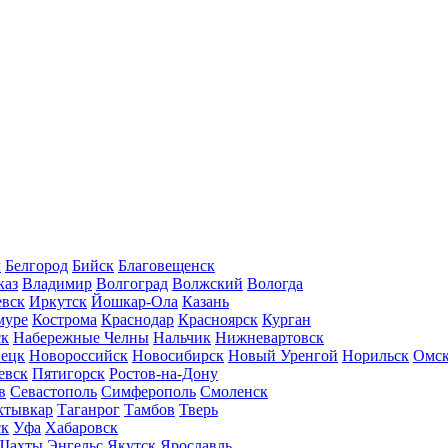
л
Белгород
Бийск
Благовещенск
каз
Владимир
Волгоград
Волжский
Вологда
вск
Иркутск
Йошкар-Ола
Казань
муре
Кострома
Краснодар
Красноярск
Курган
ск
Набережные Челны
Нальчик
Нижневартовск
нецк
Новороссийск
Новосибирск
Новый Уренгой
Норильск
Омс
евск
Пятигорск
Ростов-на-Дону
в
Севастополь
Симферополь
Смоленск
ктывкар
Таганрог
Тамбов
Тверь
ск
Уфа
Хабаровск
Шахты
Энгельс
Якутск
Ярославль