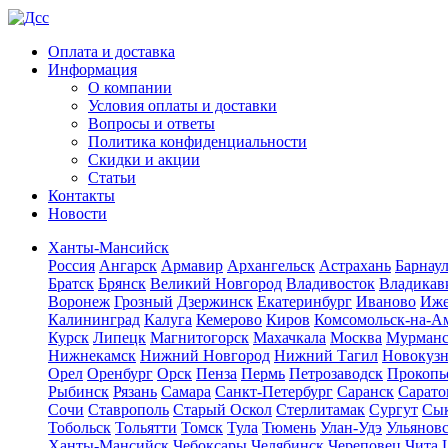
Оплата и доставка
Информация
О компании
Условия оплаты и доставки
Вопросы и ответы
Политика конфиденциальности
Скидки и акции
Статьи
Контакты
Новости
Ханты-Мансийск
Россия
Ангарск
Армавир
Архангельск
Астрахань
Барнау
Братск
Брянск
Великий Новгород
Владивосток
Владикав
Воронеж
Грозный
Дзержинск
Екатеринбург
Иваново
Иже
Калининград
Калуга
Кемерово
Киров
Комсомольск-на-А
Курск
Липецк
Магнитогорск
Махачкала
Москва
Мурман
Нижнекамск
Нижний Новгород
Нижний Тагил
Новокуз
Орел
Оренбург
Орск
Пенза
Пермь
Петрозаводск
Прокопь
Рыбинск
Рязань
Самара
Санкт-Петербург
Саранск
Сарато
Сочи
Ставрополь
Старый Оскол
Стерлитамак
Сургут
Сы
Тобольск
Тольятти
Томск
Тула
Тюмень
Улан-Удэ
Ульянов
Ханты-Мансийск
Чебоксары
Челябинск
Череповец
Чита