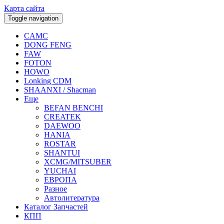
Карта сайта
Toggle navigation
CAMC
DONG FENG
FAW
FOTON
HOWO
Lonking CDM
SHAANXI / Shacman
Еще
BEFAN BENCHI
CREATEK
DAEWOO
HANIA
ROSTAR
SHANTUI
XCMG/MITSUBER
YUCHAI
ЕВРОПА
Разное
Aвтолитература
Каталог Запчастей
КПП