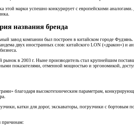
ка этой марки успешно конкурирует с европейскими аналогами
ынка.
ия названия бренда
ый завод компании был построен в китайском городе Фудзянь.
 тандема двух иностранных слов: китайского LON («дракон») и 
бизнеса.
ий рынок в 2003 г. Ныне производитель стал крупнейшим постав
ными показателями, отменной мощностью и эргономикой, досту
ами» благодаря высокотехническим параметрам, конкурирующ
ра.
зчики, катки для дорог, экскаваторы, погрузчики с бортовым по
м причинам: