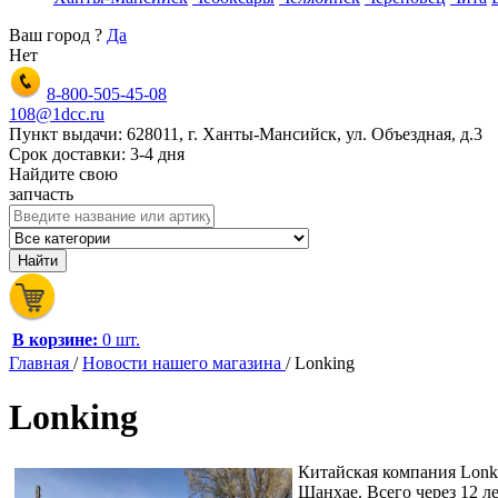
Ваш город
?
Да
Нет
8-800-505-45-08
108@1dcc.ru
Пункт выдачи: 628011, г. Ханты-Мансийск, ул. Объездная, д.3
Срок доставки: 3-4 дня
Найдите свою
запчасть
В корзине:
0 шт.
Главная
/
Новости нашего магазина
/
Lonking
Lonking
Китайская компания Lonki
Шанхае. Всего через 12 л