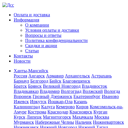
Оплата и доставка
Информация
О компании
Условия оплаты и доставки
Вопросы и ответы
Политика конфиденциальности
Скидки и акции
Статьи
Контакты
Новости
Ханты-Мансийск
Россия
Ангарск
Армавир
Архангельск
Астрахань
Барнаул
Белгород
Бийск
Благовещенск
Братск
Брянск
Великий Новгород
Владивосток
Владикавказ
Владимир
Волгоград
Волжский
Вологда
Воронеж
Грозный
Дзержинск
Екатеринбург
Иваново
Ижевск
Иркутск
Йошкар-Ола
Казань
Калининград
Калуга
Кемерово
Киров
Комсомольск-на-
Амуре
Кострома
Краснодар
Красноярск
Курган
Курск
Липецк
Магнитогорск
Махачкала
Москва
Мурманск
Набережные Челны
Нальчик
Нижневартовск
Нижнекамск
Нижний Новгород
Нижний Тагил