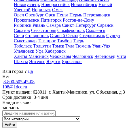
Новокузнецк
Новороссийск
Новосибирск
Новый
Уренгой
Норильск
Омск
Орел
Оренбург
Орск
Пенза
Пермь
Петрозаводск
Прокопьевск
Пятигорск
Ростов-на-Дону
Рыбинск
Рязань
Самара
Санкт-Петербург
Саранск
Саратов
Севастополь
Симферополь
Смоленск
Сочи
Ставрополь
Старый Оскол
Стерлитамак
Сургут
Сыктывкар
Таганрог
Тамбов
Тверь
Тобольск
Тольятти
Томск
Тула
Тюмень
Улан-Удэ
Ульяновск
Уфа
Хабаровск
Ханты-Мансийск
Чебоксары
Челябинск
Череповец
Чита
Шахты
Энгельс
Якутск
Ярославль
Ваш город
?
Да
Нет
8-800-505-45-08
108@1dcc.ru
Пункт выдачи: 628011, г. Ханты-Мансийск, ул. Объездная, д.3
Срок доставки: 3-4 дня
Найдите свою
запчасть