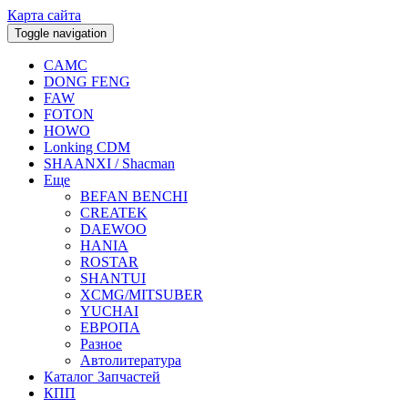
Карта сайта
Toggle navigation
CAMC
DONG FENG
FAW
FOTON
HOWO
Lonking CDM
SHAANXI / Shacman
Еще
BEFAN BENCHI
CREATEK
DAEWOO
HANIA
ROSTAR
SHANTUI
XCMG/MITSUBER
YUCHAI
ЕВРОПА
Разное
Aвтолитература
Каталог Запчастей
КПП