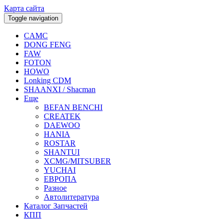
Карта сайта
Toggle navigation
CAMC
DONG FENG
FAW
FOTON
HOWO
Lonking CDM
SHAANXI / Shacman
Еще
BEFAN BENCHI
CREATEK
DAEWOO
HANIA
ROSTAR
SHANTUI
XCMG/MITSUBER
YUCHAI
ЕВРОПА
Разное
Aвтолитература
Каталог Запчастей
КПП