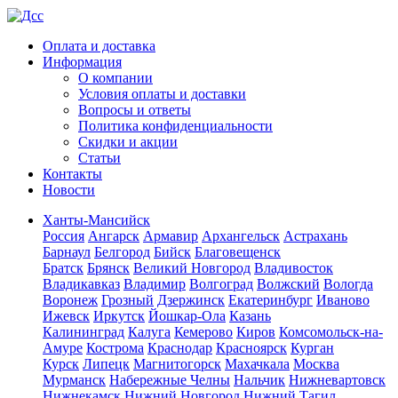
Оплата и доставка
Информация
О компании
Условия оплаты и доставки
Вопросы и ответы
Политика конфиденциальности
Скидки и акции
Статьи
Контакты
Новости
Ханты-Мансийск
Россия
Ангарск
Армавир
Архангельск
Астрахань
Барнаул
Белгород
Бийск
Благовещенск
Братск
Брянск
Великий Новгород
Владивосток
Владикавказ
Владимир
Волгоград
Волжский
Вологда
Воронеж
Грозный
Дзержинск
Екатеринбург
Иваново
Ижевск
Иркутск
Йошкар-Ола
Казань
Калининград
Калуга
Кемерово
Киров
Комсомольск-на-
Амуре
Кострома
Краснодар
Красноярск
Курган
Курск
Липецк
Магнитогорск
Махачкала
Москва
Мурманск
Набережные Челны
Нальчик
Нижневартовск
Нижнекамск
Нижний Новгород
Нижний Тагил