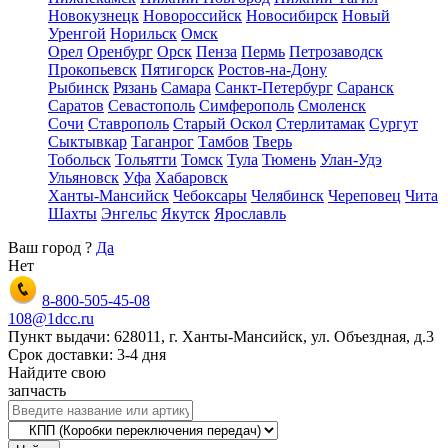
Новокузнецк
Новороссийск
Новосибирск
Новый
Уренгой
Норильск
Омск
Орел
Оренбург
Орск
Пенза
Пермь
Петрозаводск
Прокопьевск
Пятигорск
Ростов-на-Дону
Рыбинск
Рязань
Самара
Санкт-Петербург
Саранск
Саратов
Севастополь
Симферополь
Смоленск
Сочи
Ставрополь
Старый Оскол
Стерлитамак
Сургут
Сыктывкар
Таганрог
Тамбов
Тверь
Тобольск
Тольятти
Томск
Тула
Тюмень
Улан-Удэ
Ульяновск
Уфа
Хабаровск
Ханты-Мансийск
Чебоксары
Челябинск
Череповец
Чита
Шахты
Энгельс
Якутск
Ярославль
Ваш город
?
Да
Нет
8-800-505-45-08
108@1dcc.ru
Пункт выдачи: 628011, г. Ханты-Мансийск, ул. Объездная, д.3
Срок доставки: 3-4 дня
Найдите свою
запчасть