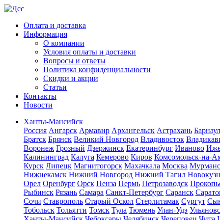
Оплата и доставка
Информация
О компании
Условия оплаты и доставки
Вопросы и ответы
Политика конфиденциальности
Скидки и акции
Статьи
Контакты
Новости
Ханты-Мансийск
Россия
Ангарск
Армавир
Архангельск
Астрахань
Барнау
Братск
Брянск
Великий Новгород
Владивосток
Владикав
Воронеж
Грозный
Дзержинск
Екатеринбург
Иваново
Иже
Калининград
Калуга
Кемерово
Киров
Комсомольск-на-А
Курск
Липецк
Магнитогорск
Махачкала
Москва
Мурман
Нижнекамск
Нижний Новгород
Нижний Тагил
Новокуз
Орел
Оренбург
Орск
Пенза
Пермь
Петрозаводск
Прокопь
Рыбинск
Рязань
Самара
Санкт-Петербург
Саранск
Сарато
Сочи
Ставрополь
Старый Оскол
Стерлитамак
Сургут
Сы
Тобольск
Тольятти
Томск
Тула
Тюмень
Улан-Удэ
Ульянов
Ханты-Мансийск
Чебоксары
Челябинск
Череповец
Чита