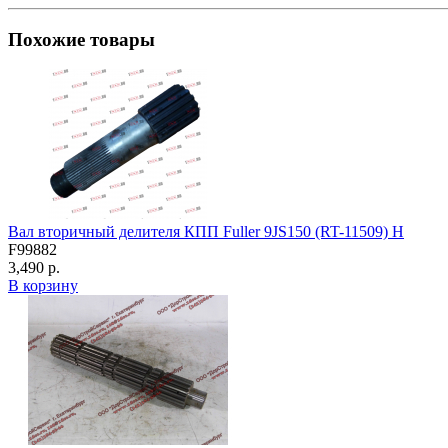
Похожие товары
Вал вторичный делителя КПП Fuller 9JS150 (RT-11509) H
F99882
3,490 р.
В корзину