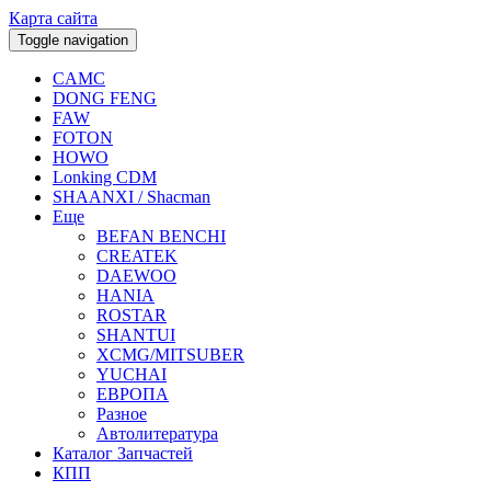
Карта сайта
Toggle navigation
CAMC
DONG FENG
FAW
FOTON
HOWO
Lonking CDM
SHAANXI / Shacman
Еще
BEFAN BENCHI
CREATEK
DAEWOO
HANIA
ROSTAR
SHANTUI
XCMG/MITSUBER
YUCHAI
ЕВРОПА
Разное
Aвтолитература
Каталог Запчастей
КПП