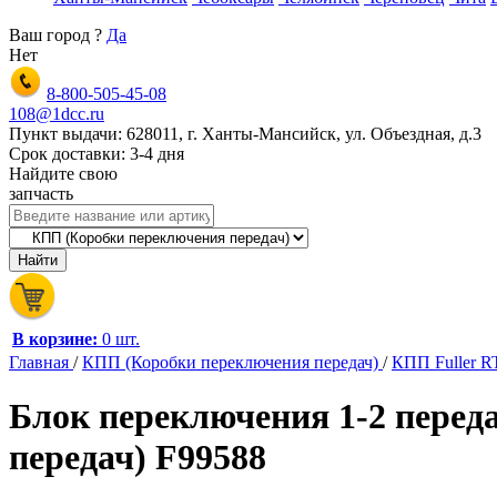
Ваш город
?
Да
Нет
8-800-505-45-08
108@1dcc.ru
Пункт выдачи: 628011, г. Ханты-Мансийск, ул. Объездная, д.3
Срок доставки: 3-4 дня
Найдите свою
запчасть
В корзине:
0 шт.
Главная
/
КПП (Коробки переключения передач)
/
КПП Fuller R
Блок переключения 1-2 перед
передач) F99588