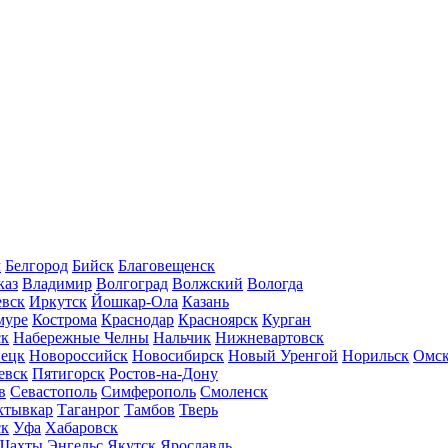
л
Белгород
Бийск
Благовещенск
каз
Владимир
Волгоград
Волжский
Вологда
вск
Иркутск
Йошкар-Ола
Казань
муре
Кострома
Краснодар
Красноярск
Курган
ск
Набережные Челны
Нальчик
Нижневартовск
нецк
Новороссийск
Новосибирск
Новый Уренгой
Норильск
Омс
евск
Пятигорск
Ростов-на-Дону
в
Севастополь
Симферополь
Смоленск
ктывкар
Таганрог
Тамбов
Тверь
ск
Уфа
Хабаровск
Шахты
Энгельс
Якутск
Ярославль