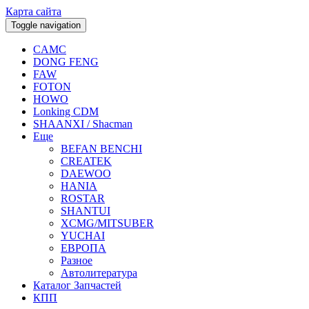
Карта сайта
Toggle navigation
CAMC
DONG FENG
FAW
FOTON
HOWO
Lonking CDM
SHAANXI / Shacman
Еще
BEFAN BENCHI
CREATEK
DAEWOO
HANIA
ROSTAR
SHANTUI
XCMG/MITSUBER
YUCHAI
ЕВРОПА
Разное
Aвтолитература
Каталог Запчастей
КПП