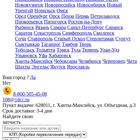
Новокузнецк
Новороссийск
Новосибирск
Новый
Уренгой
Норильск
Омск
Орел
Оренбург
Орск
Пенза
Пермь
Петрозаводск
Прокопьевск
Пятигорск
Ростов-на-Дону
Рыбинск
Рязань
Самара
Санкт-Петербург
Саранск
Саратов
Севастополь
Симферополь
Смоленск
Сочи
Ставрополь
Старый Оскол
Стерлитамак
Сургут
Сыктывкар
Таганрог
Тамбов
Тверь
Тобольск
Тольятти
Томск
Тула
Тюмень
Улан-Удэ
Ульяновск
Уфа
Хабаровск
Ханты-Мансийск
Чебоксары
Челябинск
Череповец
Чита
Шахты
Энгельс
Якутск
Ярославль
Ваш город
?
Да
Нет
8-800-505-45-08
108@1dcc.ru
Пункт выдачи: 628011, г. Ханты-Мансийск, ул. Объездная, д.3
Срок доставки: 3-4 дня
Найдите свою
запчасть