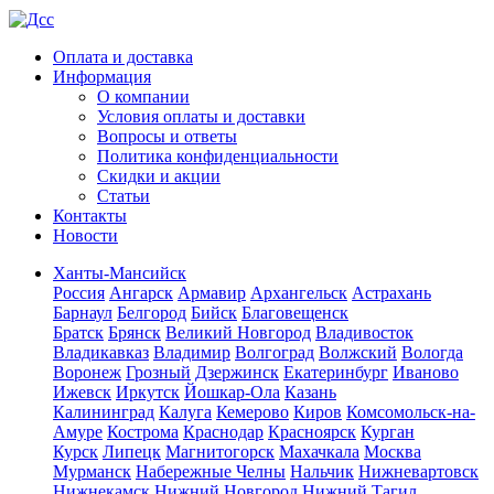
Оплата и доставка
Информация
О компании
Условия оплаты и доставки
Вопросы и ответы
Политика конфиденциальности
Скидки и акции
Статьи
Контакты
Новости
Ханты-Мансийск
Россия
Ангарск
Армавир
Архангельск
Астрахань
Барнаул
Белгород
Бийск
Благовещенск
Братск
Брянск
Великий Новгород
Владивосток
Владикавказ
Владимир
Волгоград
Волжский
Вологда
Воронеж
Грозный
Дзержинск
Екатеринбург
Иваново
Ижевск
Иркутск
Йошкар-Ола
Казань
Калининград
Калуга
Кемерово
Киров
Комсомольск-на-
Амуре
Кострома
Краснодар
Красноярск
Курган
Курск
Липецк
Магнитогорск
Махачкала
Москва
Мурманск
Набережные Челны
Нальчик
Нижневартовск
Нижнекамск
Нижний Новгород
Нижний Тагил