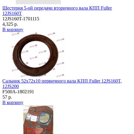
Шестерня 5-ой передачи вторичного вала КПП Fuller
12JS160T
12JS160T-1701115
4,325 р.
В корзину
Сальник 52х72х10 первичного вала KПП Fuller 12JS160T,
12JS200
F500A-1802191
57 р.
В корзину