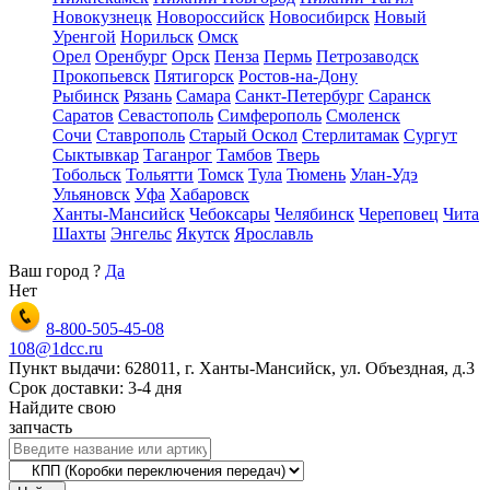
Новокузнецк
Новороссийск
Новосибирск
Новый
Уренгой
Норильск
Омск
Орел
Оренбург
Орск
Пенза
Пермь
Петрозаводск
Прокопьевск
Пятигорск
Ростов-на-Дону
Рыбинск
Рязань
Самара
Санкт-Петербург
Саранск
Саратов
Севастополь
Симферополь
Смоленск
Сочи
Ставрополь
Старый Оскол
Стерлитамак
Сургут
Сыктывкар
Таганрог
Тамбов
Тверь
Тобольск
Тольятти
Томск
Тула
Тюмень
Улан-Удэ
Ульяновск
Уфа
Хабаровск
Ханты-Мансийск
Чебоксары
Челябинск
Череповец
Чита
Шахты
Энгельс
Якутск
Ярославль
Ваш город
?
Да
Нет
8-800-505-45-08
108@1dcc.ru
Пункт выдачи: 628011, г. Ханты-Мансийск, ул. Объездная, д.3
Срок доставки: 3-4 дня
Найдите свою
запчасть