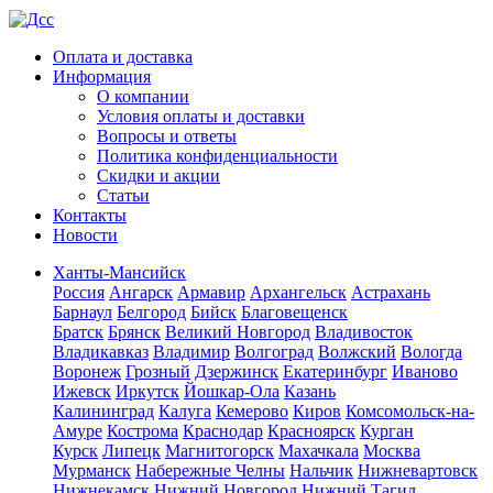
Оплата и доставка
Информация
О компании
Условия оплаты и доставки
Вопросы и ответы
Политика конфиденциальности
Скидки и акции
Статьи
Контакты
Новости
Ханты-Мансийск
Россия
Ангарск
Армавир
Архангельск
Астрахань
Барнаул
Белгород
Бийск
Благовещенск
Братск
Брянск
Великий Новгород
Владивосток
Владикавказ
Владимир
Волгоград
Волжский
Вологда
Воронеж
Грозный
Дзержинск
Екатеринбург
Иваново
Ижевск
Иркутск
Йошкар-Ола
Казань
Калининград
Калуга
Кемерово
Киров
Комсомольск-на-
Амуре
Кострома
Краснодар
Красноярск
Курган
Курск
Липецк
Магнитогорск
Махачкала
Москва
Мурманск
Набережные Челны
Нальчик
Нижневартовск
Нижнекамск
Нижний Новгород
Нижний Тагил