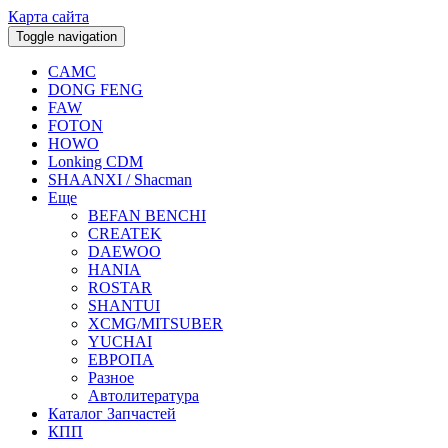
Карта сайта
Toggle navigation
CAMC
DONG FENG
FAW
FOTON
HOWO
Lonking CDM
SHAANXI / Shacman
Еще
BEFAN BENCHI
CREATEK
DAEWOO
HANIA
ROSTAR
SHANTUI
XCMG/MITSUBER
YUCHAI
ЕВРОПА
Разное
Aвтолитература
Каталог Запчастей
КПП