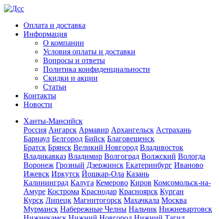
Оплата и доставка
Информация
О компании
Условия оплаты и доставки
Вопросы и ответы
Политика конфиденциальности
Скидки и акции
Статьи
Контакты
Новости
Ханты-Мансийск
Россия
Ангарск
Армавир
Архангельск
Астрахань
Барнаул
Белгород
Бийск
Благовещенск
Братск
Брянск
Великий Новгород
Владивосток
Владикавказ
Владимир
Волгоград
Волжский
Вологда
Воронеж
Грозный
Дзержинск
Екатеринбург
Иваново
Ижевск
Иркутск
Йошкар-Ола
Казань
Калининград
Калуга
Кемерово
Киров
Комсомольск-на-
Амуре
Кострома
Краснодар
Красноярск
Курган
Курск
Липецк
Магнитогорск
Махачкала
Москва
Мурманск
Набережные Челны
Нальчик
Нижневартовск
Нижнекамск
Нижний Новгород
Нижний Тагил