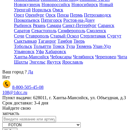
Новокузнецк
Новороссийск
Новосибирск
Новый
Уренгой
Норильск
Омск
Орел
Оренбург
Орск
Пенза
Пермь
Петрозаводск
Прокопьевск
Пятигорск
Ростов-на-Дону
Рыбинск
Рязань
Самара
Санкт-Петербург
Саранск
Саратов
Севастополь
Симферополь
Смоленск
Сочи
Ставрополь
Старый Оскол
Стерлитамак
Сургут
Сыктывкар
Таганрог
Тамбов
Тверь
Тобольск
Тольятти
Томск
Тула
Тюмень
Улан-Удэ
Ульяновск
Уфа
Хабаровск
Ханты-Мансийск
Чебоксары
Челябинск
Череповец
Чита
Шахты
Энгельс
Якутск
Ярославль
Ваш город
?
Да
Нет
8-800-505-45-08
108@1dcc.ru
Пункт выдачи: 628011, г. Ханты-Мансийск, ул. Объездная, д.3
Срок доставки: 3-4 дня
Найдите свою
запчасть