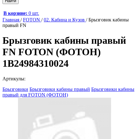
В корзине:
0 шт.
Главная
/
FOTON
/
02. Кабина и Кузов
/
Брызговик кабины
правый FN
Брызговик кабины правый
FN FOTON (ФОТОН)
1B24984310024
Артикулы:
Брызговики
Брызговики кабины правый
Брызговики кабины
правый для FOTON (ФОТОН)