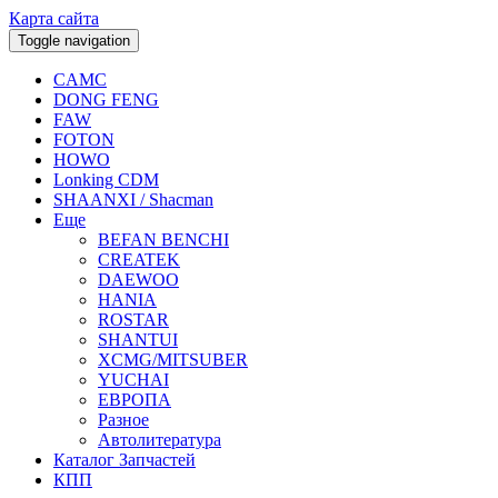
Карта сайта
Toggle navigation
CAMC
DONG FENG
FAW
FOTON
HOWO
Lonking CDM
SHAANXI / Shacman
Еще
BEFAN BENCHI
CREATEK
DAEWOO
HANIA
ROSTAR
SHANTUI
XCMG/MITSUBER
YUCHAI
ЕВРОПА
Разное
Aвтолитература
Каталог Запчастей
КПП