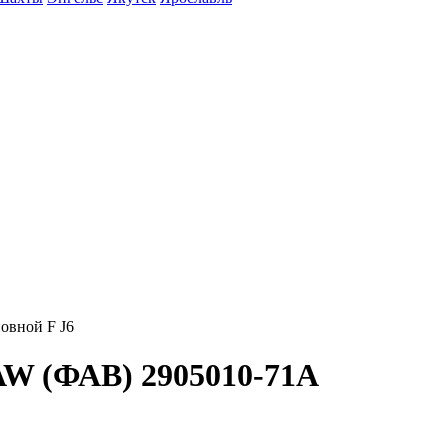
овной F J6
AW (ФАВ) 2905010-71A