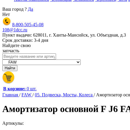
Ваш город
?
Да
Нет
8-800-505-45-08
108@1dcc.ru
Пункт выдачи: 628011, г. Ханты-Мансийск, ул. Объездная, д.3
Срок доставки: 3-4 дня
Найдите свою
запчасть
В корзине:
0 шт.
Главная
/
FAW
/
05. Подвеска, Мосты, Колеса
/
Амортизатор осн
Амортизатор основной F J6 F
Артикулы: