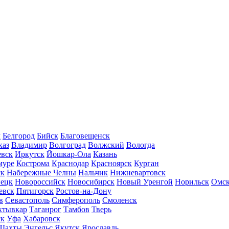
л
Белгород
Бийск
Благовещенск
каз
Владимир
Волгоград
Волжский
Вологда
вск
Иркутск
Йошкар-Ола
Казань
муре
Кострома
Краснодар
Красноярск
Курган
ск
Набережные Челны
Нальчик
Нижневартовск
нецк
Новороссийск
Новосибирск
Новый Уренгой
Норильск
Омс
евск
Пятигорск
Ростов-на-Дону
в
Севастополь
Симферополь
Смоленск
ктывкар
Таганрог
Тамбов
Тверь
ск
Уфа
Хабаровск
Шахты
Энгельс
Якутск
Ярославль