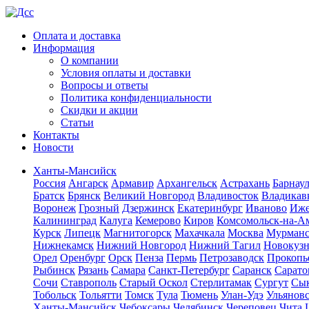
Оплата и доставка
Информация
О компании
Условия оплаты и доставки
Вопросы и ответы
Политика конфиденциальности
Скидки и акции
Статьи
Контакты
Новости
Ханты-Мансийск
Россия
Ангарск
Армавир
Архангельск
Астрахань
Барнау
Братск
Брянск
Великий Новгород
Владивосток
Владикав
Воронеж
Грозный
Дзержинск
Екатеринбург
Иваново
Иже
Калининград
Калуга
Кемерово
Киров
Комсомольск-на-А
Курск
Липецк
Магнитогорск
Махачкала
Москва
Мурман
Нижнекамск
Нижний Новгород
Нижний Тагил
Новокуз
Орел
Оренбург
Орск
Пенза
Пермь
Петрозаводск
Прокопь
Рыбинск
Рязань
Самара
Санкт-Петербург
Саранск
Сарато
Сочи
Ставрополь
Старый Оскол
Стерлитамак
Сургут
Сы
Тобольск
Тольятти
Томск
Тула
Тюмень
Улан-Удэ
Ульянов
Ханты-Мансийск
Чебоксары
Челябинск
Череповец
Чита