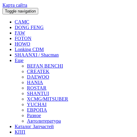
Карта сайта
Toggle navigation
CAMC
DONG FENG
FAW
FOTON
HOWO
Lonking CDM
SHAANXI / Shacman
Еще
BEFAN BENCHI
CREATEK
DAEWOO
HANIA
ROSTAR
SHANTUI
XCMG/MITSUBER
YUCHAI
ЕВРОПА
Разное
Aвтолитература
Каталог Запчастей
КПП