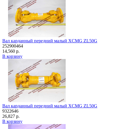
Вал карданный передний малый XCMG ZL50G
252900464
14,560 р.
В корзину
Вал карданный передний малый XCMG ZL50G
9322646
26,827 р.
В корзину