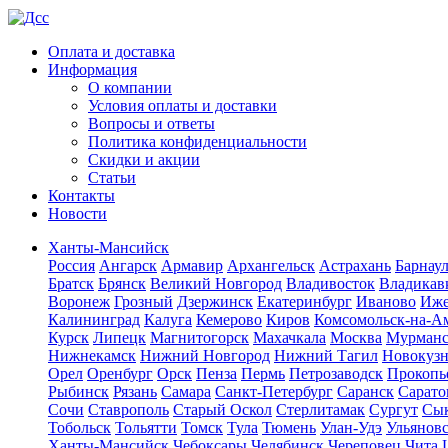
Оплата и доставка
Информация
О компании
Условия оплаты и доставки
Вопросы и ответы
Политика конфиденциальности
Скидки и акции
Статьи
Контакты
Новости
Ханты-Мансийск
Россия
Ангарск
Армавир
Архангельск
Астрахань
Барнау
Братск
Брянск
Великий Новгород
Владивосток
Владикав
Воронеж
Грозный
Дзержинск
Екатеринбург
Иваново
Иже
Калининград
Калуга
Кемерово
Киров
Комсомольск-на-А
Курск
Липецк
Магнитогорск
Махачкала
Москва
Мурман
Нижнекамск
Нижний Новгород
Нижний Тагил
Новокуз
Орел
Оренбург
Орск
Пенза
Пермь
Петрозаводск
Прокопь
Рыбинск
Рязань
Самара
Санкт-Петербург
Саранск
Сарато
Сочи
Ставрополь
Старый Оскол
Стерлитамак
Сургут
Сы
Тобольск
Тольятти
Томск
Тула
Тюмень
Улан-Удэ
Ульянов
Ханты-Мансийск
Чебоксары
Челябинск
Череповец
Чита