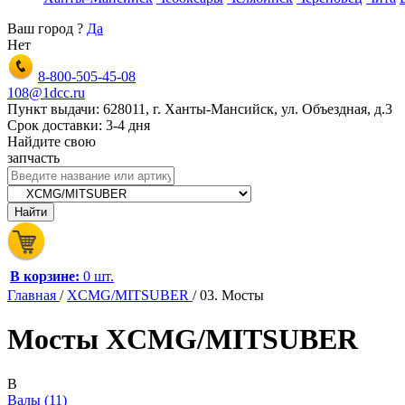
Ваш город
?
Да
Нет
8-800-505-45-08
108@1dcc.ru
Пункт выдачи: 628011, г. Ханты-Мансийск, ул. Объездная, д.3
Срок доставки: 3-4 дня
Найдите свою
запчасть
В корзине:
0 шт.
Главная
/
XCMG/MITSUBER
/
03. Мосты
Мосты XCMG/MITSUBER
В
Валы (11)