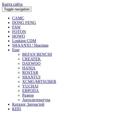
Карта сайта
Toggle navigation
CAMC
DONG FENG
FAW
FOTON
HOWO
Lonking CDM
SHAANXI / Shacman
Еще
BEFAN BENCHI
CREATEK
DAEWOO
HANIA
ROSTAR
SHANTUI
XCMG/MITSUBER
YUCHAI
ЕВРОПА
Разное
Aвтолитература
Каталог Запчастей
КПП