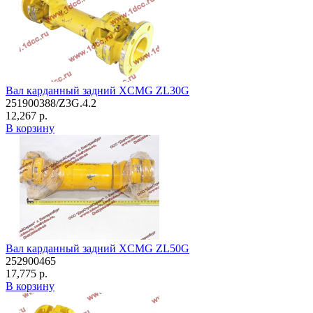
Вал карданный задний XCMG ZL30G
251900388/Z3G.4.2
12,267 р.
В корзину
Вал карданный задний XCMG ZL50G
252900465
17,775 р.
В корзину