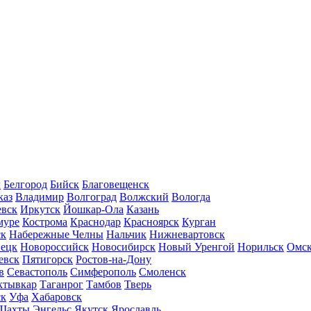
л
Белгород
Бийск
Благовещенск
каз
Владимир
Волгоград
Волжский
Вологда
вск
Иркутск
Йошкар-Ола
Казань
муре
Кострома
Краснодар
Красноярск
Курган
ск
Набережные Челны
Нальчик
Нижневартовск
нецк
Новороссийск
Новосибирск
Новый Уренгой
Норильск
Омс
евск
Пятигорск
Ростов-на-Дону
в
Севастополь
Симферополь
Смоленск
ктывкар
Таганрог
Тамбов
Тверь
ск
Уфа
Хабаровск
Шахты
Энгельс
Якутск
Ярославль