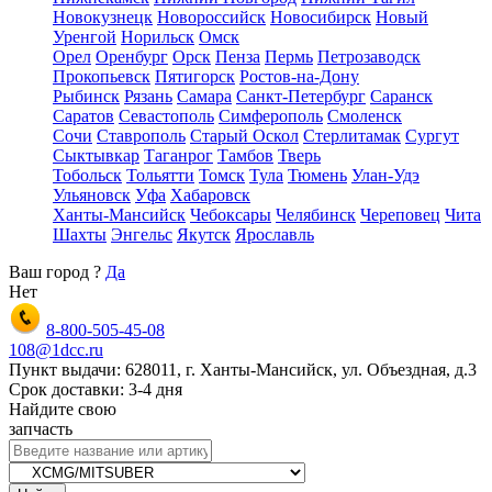
Новокузнецк
Новороссийск
Новосибирск
Новый
Уренгой
Норильск
Омск
Орел
Оренбург
Орск
Пенза
Пермь
Петрозаводск
Прокопьевск
Пятигорск
Ростов-на-Дону
Рыбинск
Рязань
Самара
Санкт-Петербург
Саранск
Саратов
Севастополь
Симферополь
Смоленск
Сочи
Ставрополь
Старый Оскол
Стерлитамак
Сургут
Сыктывкар
Таганрог
Тамбов
Тверь
Тобольск
Тольятти
Томск
Тула
Тюмень
Улан-Удэ
Ульяновск
Уфа
Хабаровск
Ханты-Мансийск
Чебоксары
Челябинск
Череповец
Чита
Шахты
Энгельс
Якутск
Ярославль
Ваш город
?
Да
Нет
8-800-505-45-08
108@1dcc.ru
Пункт выдачи: 628011, г. Ханты-Мансийск, ул. Объездная, д.3
Срок доставки: 3-4 дня
Найдите свою
запчасть