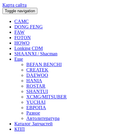
Карта сайта
Toggle navigation
CAMC
DONG FENG
FAW
FOTON
HOWO
Lonking CDM
SHAANXI / Shacman
Еще
BEFAN BENCHI
CREATEK
DAEWOO
HANIA
ROSTAR
SHANTUI
XCMG/MITSUBER
YUCHAI
ЕВРОПА
Разное
Aвтолитература
Каталог Запчастей
КПП