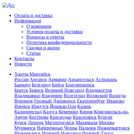
Оплата и доставка
Информация
О компании
Условия оплаты и доставки
Вопросы и ответы
Политика конфиденциальности
Скидки и акции
Статьи
Контакты
Новости
Ханты-Мансийск
Россия
Ангарск
Армавир
Архангельск
Астрахань
Барнаул
Белгород
Бийск
Благовещенск
Братск
Брянск
Великий Новгород
Владивосток
Владикавказ
Владимир
Волгоград
Волжский
Вологда
Воронеж
Грозный
Дзержинск
Екатеринбург
Иваново
Ижевск
Иркутск
Йошкар-Ола
Казань
Калининград
Калуга
Кемерово
Киров
Комсомольск-на-
Амуре
Кострома
Краснодар
Красноярск
Курган
Курск
Липецк
Магнитогорск
Махачкала
Москва
Мурманск
Набережные Челны
Нальчик
Нижневартовск
Нижнекамск
Нижний Новгород
Нижний Тагил